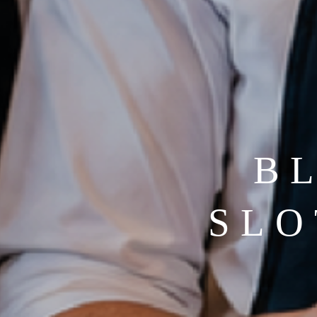
BL
SLO